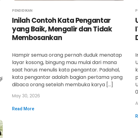
PENDIDIKAN
P
Inilah Contoh Kata Pengantar
yang Baik, Mengalir dan Tidak
Membosankan
Hampir semua orang pernah duduk menatap
I
layar kosong, bingung mau mulai dari mana
U
saat harus menulis kata pengantar. Padahal,
k
kata pengantar adalah bagian pertama yang
i
dibaca orang setelah membuka karya […]
U
0
May 30, 2026
A
Read More
R