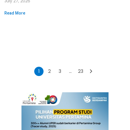
July 27, 2026
Read More
1
2
3
…
23