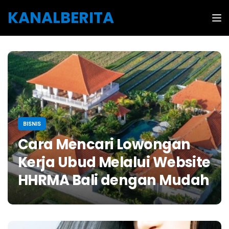
Skip to the content
KANALBERITA
Tog
BISNIS
Cara Mencari Lowongan
Kerja Ubud Melalui Website
HHRMA Bali dengan Mudah