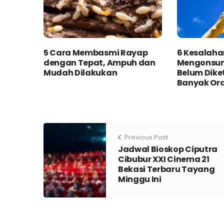
5 Cara Membasmi Rayap
6 Kesalah
dengan Tepat, Ampuh dan
Mengonsums
Mudah Dilakukan
Belum Dike
Banyak Or
Previous Post
Jadwal Bioskop Ciputra
Cibubur XXI Cinema 21
Bekasi Terbaru Tayang
Minggu Ini