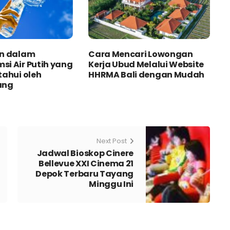
an dalam
Cara Mencari Lowongan
i Air Putih yang
Kerja Ubud Melalui Website
tahui oleh
HHRMA Bali dengan Mudah
ang
Next Post
Jadwal Bioskop Cinere
Bellevue XXI Cinema 21
Depok Terbaru Tayang
Minggu Ini