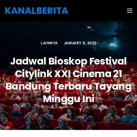
Skip to the content
KANALBERITA
Tog
LAINNYA
JANUARY 8, 2022
Jadwal Bioskop Festival
Citylink XXI Cinema 21
Bandung Terbaru Tayang
Minggu Ini