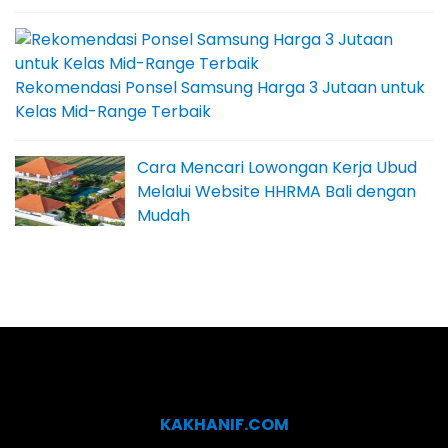
Rekomendasi Ponsel Samsung Harga 3 Jutaan untuk
Kelas Mid-Range Terbaik
Cara Mencari Lowongan Kerja Ubud
Melalui Website HHRMA Bali dengan
Mudah
KAKHANIF.COM