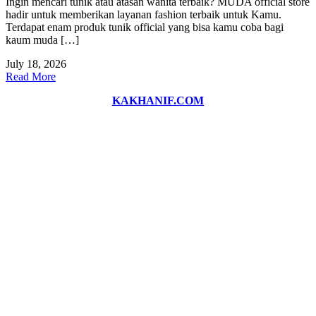
Ingin mencari tunik atau atasan wanita terbaik? MUDA official store
hadir untuk memberikan layanan fashion terbaik untuk Kamu.
Terdapat enam produk tunik official yang bisa kamu coba bagi
kaum muda […]
July 18, 2026
Read More
KAKHANIF.COM