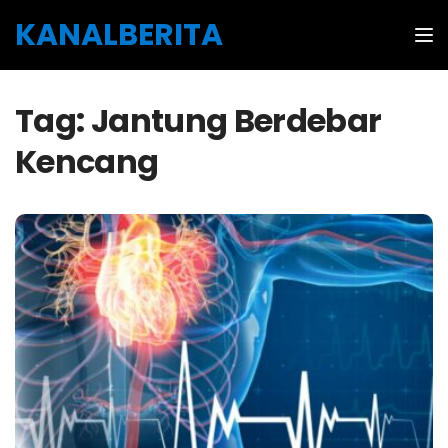
Skip to the content
KANALBERITA
Tog
Tag:
Jantung Berdebar
Kencang