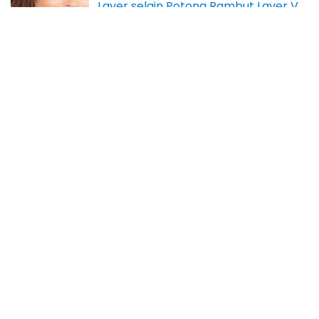
Layer selain Potong Rambut Layer V
Ketahui 9 Kelebihan Klik Logistics, Jasa Ekspedisi
Jakarta Bali yang Handal dan Terpercaya
KAKHANIF.COM